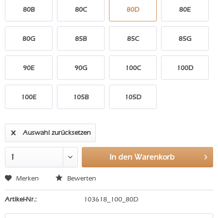
80B
80C
80D
80E
80G
85B
85C
85G
90E
90G
100C
100D
100E
105B
105D
Auswahl zurücksetzen
In den
Warenkorb
Merken
Bewerten
Artikel-Nr.:
103618_100_80D