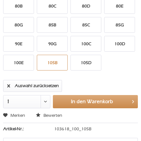
80B
80C
80D
80E
80G
85B
85C
85G
90E
90G
100C
100D
100E
105B
105D
Auswahl zurücksetzen
In den
Warenkorb
Merken
Bewerten
Artikel-Nr.:
103618_100_105B