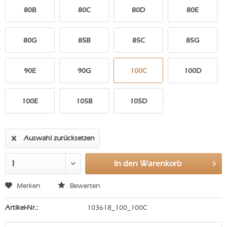
80B
80C
80D
80E
80G
85B
85C
85G
90E
90G
100C
100D
100E
105B
105D
Auswahl zurücksetzen
In den
Warenkorb
Merken
Bewerten
Artikel-Nr.:
103618_100_100C