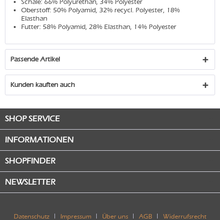
Schale: 66% Polyurethan, 34% Polyester
Oberstoff: 50% Polyamid, 32% recycl. Polyester, 18%
Elasthan
Futter: 58% Polyamid, 28% Elasthan, 14% Polyester
Passende Artikel
Kunden kauften auch
SHOP SERVICE
INFORMATIONEN
SHOPFINDER
NEWSLETTER
Datenschutz
Impressum
Über uns
AGB
Widerrufsrecht