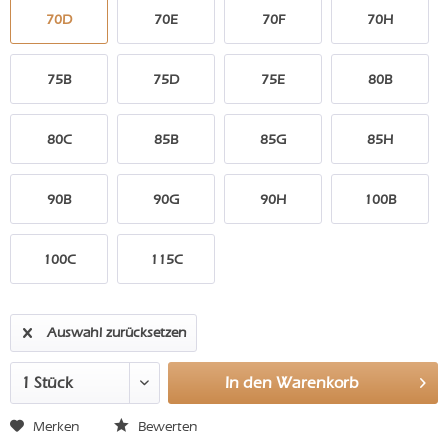
70D
70E
70F
70H
75B
75D
75E
80B
80C
85B
85G
85H
90B
90G
90H
100B
100C
115C
Auswahl zurücksetzen
In den
Warenkorb
Merken
Bewerten