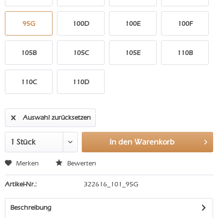
95G
100D
100E
100F
105B
105C
105E
110B
110C
110D
Auswahl zurücksetzen
In den
Warenkorb
Merken
Bewerten
Artikel-Nr.:
322616_101_95G
Beschreibung