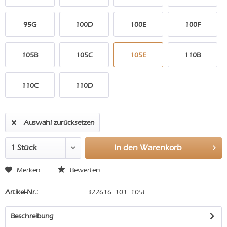
95G
100D
100E
100F
105B
105C
105E
110B
110C
110D
Auswahl zurücksetzen
In den
Warenkorb
Merken
Bewerten
Artikel-Nr.:
322616_101_105E
Beschreibung