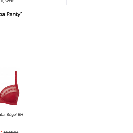
rot, weiß
ba Panty"
ba Bügel BH
 *
89,95 € *