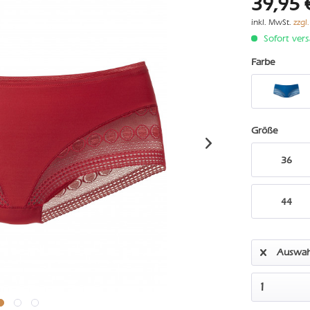
39,95 
inkl. MwSt.
zzgl
Sofort vers
Farbe
Größe
36
44
Auswah