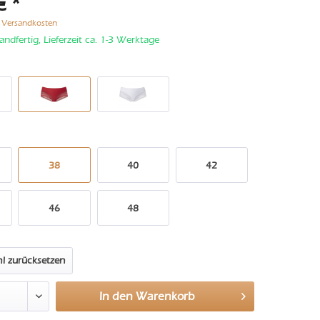
€ *
. Versandkosten
andfertig, Lieferzeit ca. 1-3 Werktage
38
40
42
46
48
l zurücksetzen
In den
Warenkorb