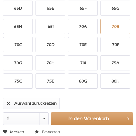
65D
65E
65F
65G
65H
65I
70A
70B
70C
70D
70E
70F
70G
70H
70I
75A
75C
75E
80G
80H
Auswahl zurücksetzen
In den
Warenkorb
Merken
Bewerten