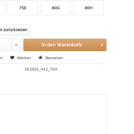
75E
80G
80H
l zurücksetzen
In den
Warenkorb
en
Merken
Bewerten
352002_442_70A