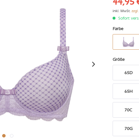
44,95 
inkl. MwSt.
zzgl
Sofort vers
Farbe
Größe
65D
65H
70C
70G