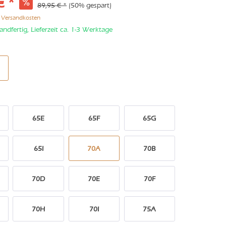
€ *
89,95 € *
(50% gespart)
. Versandkosten
andfertig, Lieferzeit ca. 1-3 Werktage
65E
65F
65G
65I
70A
70B
70D
70E
70F
70H
70I
75A