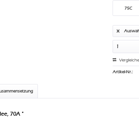
75C
Auswah
Vergleich
Artikel-Nr.:
zusammensetzung
ee, 70A "