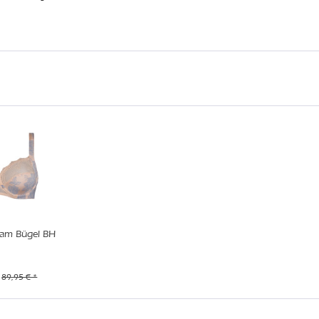
am Bügel BH
89,95 € *