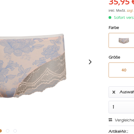
35,95 
inkl. MwSt.
zzgl
Sofort vers
Farbe
Größe
40
Auswah
Vergleich
Artikel-Nr.: