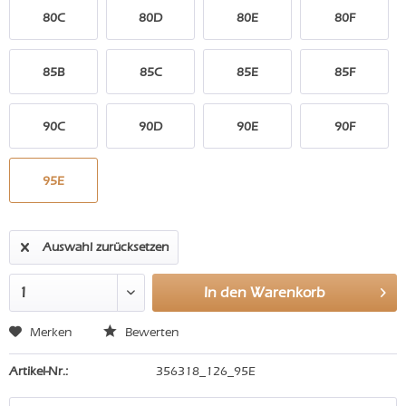
80C
80D
80E
80F
85B
85C
85E
85F
90C
90D
90E
90F
95E
Auswahl zurücksetzen
In den
Warenkorb
Merken
Bewerten
Artikel-Nr.:
356318_126_95E