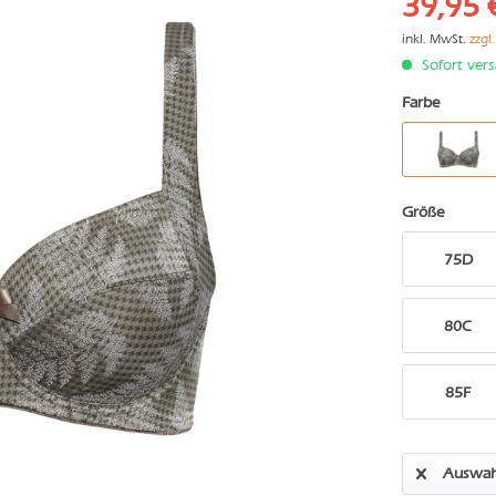
39,95 
inkl. MwSt.
zzgl
Sofort vers
Farbe
Größe
75D
80C
85F
Auswah