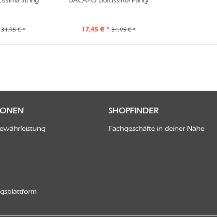
ssima String
DACAPO Dolcissima Panty
17,45 € *
34,95 € *
34,95 € *
IONEN
SHOPFINDER
Gewährleistung
Fachgeschäfte in deiner Nähe
ngsplattform