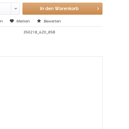
In den
Warenkorb
en
Merken
Bewerten
350218_620_85B