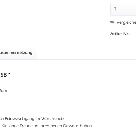
Vergleich
Artikel-Nr.:
zusammensetzung
5B "
sform
den Feinwaschgang im Wäschenetz.
t Sie lange Freude an Ihren neuen Dessous haben.