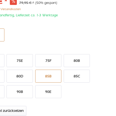
€ *
79,95 € *
(50% gespart)
. Versandkosten
andfertig, Lieferzeit ca. 1-3 Werktage
75E
75F
80B
80D
85B
85C
90B
90E
l zurücksetzen