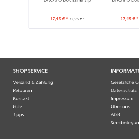
DACAPO Dolcissima Slip
DACAPO Dolci
17,45 € *
17,45 € *
34,95 € *
SHOP SERVICE
INFORMAT
Versand & Zahlung
Gesetzliche 
Retouren
Datenschutz
Kontakt
Impressum
Hilfe
Über uns
Tipps
AGB
Streitbeilegu