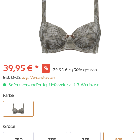
39,95 € *
79,95 € *
(50% gespart)
inkl. MwSt.
zzgl. Versandkosten
Sofort versandfertig, Lieferzeit ca. 1-3 Werktage
Farbe
Größe
75D
75E
75F
80B