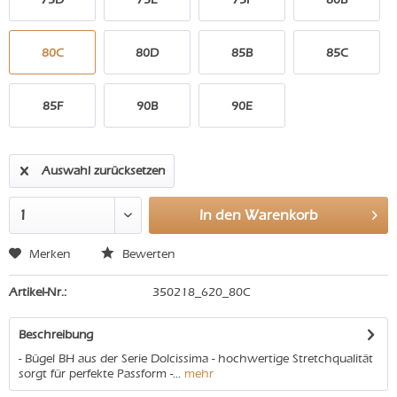
80C
80D
85B
85C
85F
90B
90E
Auswahl zurücksetzen
In den
Warenkorb
Merken
Bewerten
Artikel-Nr.:
350218_620_80C
Beschreibung
- Bügel BH aus der Serie Dolcissima - hochwertige Stretchqualität
sorgt für perfekte Passform -...
mehr