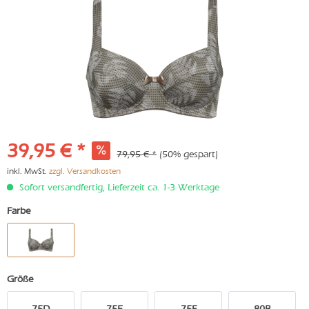
39,95 € *
79,95 € *
(50% gespart)
inkl. MwSt.
zzgl. Versandkosten
Sofort versandfertig, Lieferzeit ca. 1-3 Werktage
Farbe
Größe
75D
75E
75F
80B