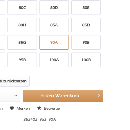
80C
80D
80E
80H
85A
85D
85G
90A
90B
95B
100A
100B
l zurücksetzen
In den
Warenkorb
en
Merken
Bewerten
352402_963_90A