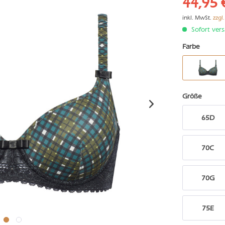
44,95 
inkl. MwSt.
zzgl
Sofort vers
Farbe
Größe
65D
70C
70G
75E