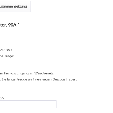
zusammensetzung
er, 90A "
und Cup H
ne Träger
den Feinwaschgang im Wäschenetz.
t Sie lange Freude an Ihren neuen Dessous haben.
90A