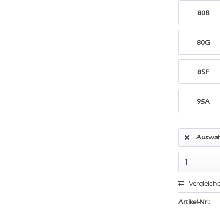
80B
80G
85F
95A
Auswah
Vergleich
Artikel-Nr.: