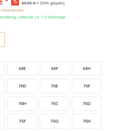
€ *
89,95 € *
(50% gespart)
. Versandkosten
andfertig, Lieferzeit ca. 1-3 Werktage
65E
65F
65H
70D
70E
70F
70H
75C
75D
75F
75G
75H