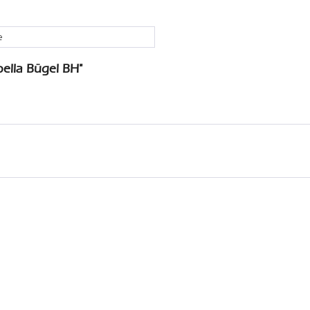
e
ella Bügel BH"