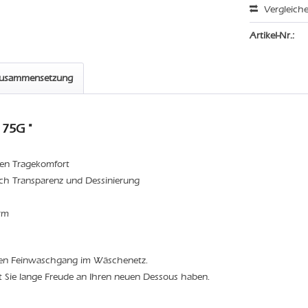
Vergleich
Artikel-Nr.:
zusammensetzung
 75G "
sten Tragekomfort
durch Transparenz und Dessinierung
orm
den Feinwaschgang im Wäschenetz.
t Sie lange Freude an Ihren neuen Dessous haben.