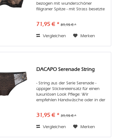
bezogen mit wunderschöner
filigraner Spitze - mit Strass besetzte
Träger und Schmuckelement an der
Patte Pflege: Wir empfehlen
71,95 € *
89,95 € *
Handwäsche oder in der Maschine
den...
Vergleichen
Merken
DACAPO Serenade String
- String aus der Serie Serenade -
üppiger Stickereieinsatz für einen
luxuriösen Look Pflege: Wir
empfehlen Handwäsche oder in der
Maschine den Feinwaschgang im
Wäschenetz. Vermeiden Sie bitte
31,95 € *
39,95 € *
Weichspüler und Trockner, damit Sie
lange...
Vergleichen
Merken