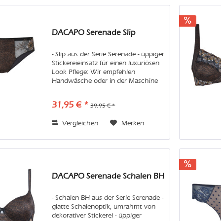
DACAPO Serenade Slip
- Slip aus der Serie Serenade - üppiger
Stickereieinsatz für einen luxuriösen
Look Pflege: Wir empfehlen
Handwäsche oder in der Maschine
den Feinwaschgang im Wäschenetz.
Vermeiden Sie bitte Weichspüler und
31,95 € *
39,95 € *
Trockner, damit Sie lange...
Vergleichen
Merken
DACAPO Serenade Schalen BH
- Schalen BH aus der Serie Serenade -
glatte Schalenoptik, umrahmt von
dekorativer Stickerei - üppiger