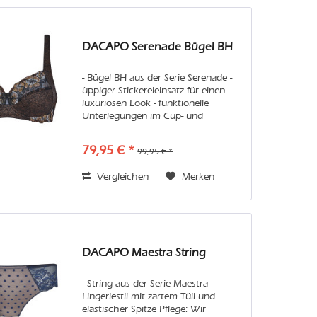
DACAPO Serenade Bügel BH
- Bügel BH aus der Serie Serenade -
üppiger Stickereieinsatz für einen
luxuriösen Look - funktionelle
Unterlegungen im Cup- und
Rückenbereich - Satinschleifen mit
Glittereffekt Pflege: Wir empfehlen
79,95 € *
99,95 € *
Handwäsche oder in der Maschine
den...
Vergleichen
Merken
DACAPO Maestra String
- String aus der Serie Maestra -
Lingeriestil mit zartem Tüll und
elastischer Spitze Pflege: Wir