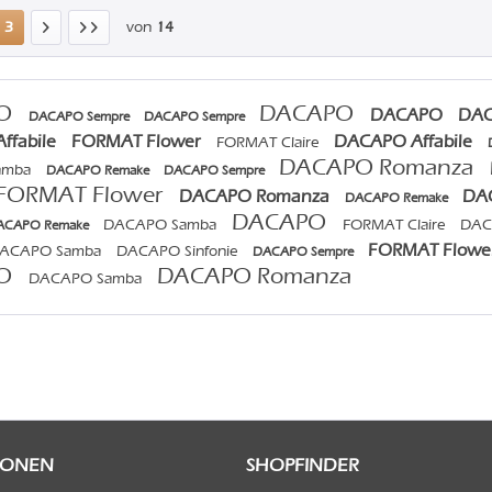
3
von
14
PO
DACAPO
DACAPO
DA
DACAPO Sempre
DACAPO Sempre
ffabile
FORMAT Flower
DACAPO Affabile
FORMAT Claire
DACAPO Romanza
amba
DACAPO Remake
DACAPO Sempre
FORMAT Flower
DACAPO Romanza
DAC
DACAPO Remake
DACAPO
DACAPO Samba
FORMAT Claire
DAC
ACAPO Remake
FORMAT Flowe
ACAPO Samba
DACAPO Sinfonie
DACAPO Sempre
PO
DACAPO Romanza
DACAPO Samba
IONEN
SHOPFINDER