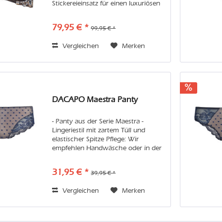
Stickereieinsatz für einen luxuriösen
Look - paspelierte Träger und
Satinschleifen mit Glittereffekt Pflege:
79,95 € *
99,95 € *
Wir empfehlen Handwäsche...
Vergleichen
Merken
DACAPO Maestra Panty
- Panty aus der Serie Maestra -
Lingeriestil mit zartem Tüll und
elastischer Spitze Pflege: Wir
empfehlen Handwäsche oder in der
Maschine den Feinwaschgang im
Wäschenetz. Vermeiden Sie bitte
31,95 € *
39,95 € *
Weichspüler und Trockner, damit Sie
lange...
Vergleichen
Merken