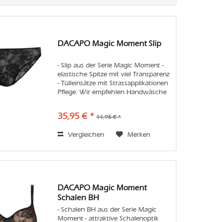
DACAPO Magic Moment Slip
- Slip aus der Serie Magic Moment -
elastische Spitze mit viel Transparenz
- Tülleinsätze mit Strassapplikationen
Pflege: Wir empfehlen Handwäsche
oder in der Maschine den
Feinwaschgang im Wäschenetz.
35,95 € *
44,95 € *
Vermeiden Sie bitte Weichspüler
und...
Vergleichen
Merken
DACAPO Magic Moment
Schalen BH
- Schalen BH aus der Serie Magic
Moment - attraktive Schalenoptik