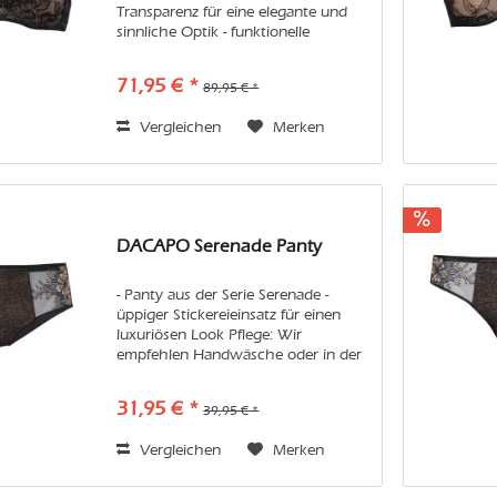
Transparenz für eine elegante und
sinnliche Optik - funktionelle
Unterlegungen im Cup- und
Rückenbereich - mit Strass besetzte
71,95 € *
89,95 € *
Träger und Schmuckelement an der
Patte...
Vergleichen
Merken
DACAPO Serenade Panty
- Panty aus der Serie Serenade -
üppiger Stickereieinsatz für einen
luxuriösen Look Pflege: Wir
empfehlen Handwäsche oder in der
Maschine den Feinwaschgang im
Wäschenetz. Vermeiden Sie bitte
31,95 € *
39,95 € *
Weichspüler und Trockner, damit Sie
lange...
Vergleichen
Merken