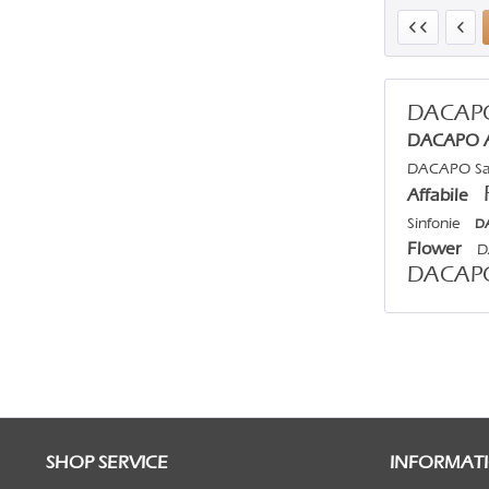
DACA
DACAPO A
DACAPO S
Affabile
Sinfonie
D
Flower
D
DACA
SHOP SERVICE
INFORMAT