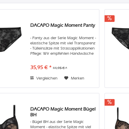
DACAPO Magic Moment Panty
- Panty aus der Serie Magic Moment -
elastische Spitze mit viel Transparenz
- Tülleinsätze mit Strassapplikationen
Pflege: Wir empfehlen Handwäsche
oder in der Maschine den
Feinwaschgang im Wäschenetz.
35,95 € *
44,95 € *
Vermeiden Sie bitte Weichspüler
und...
Vergleichen
Merken
DACAPO Magic Moment Bügel
BH
- Bügel BH aus der Serie Magic
Moment - elastische Spitze mit viel