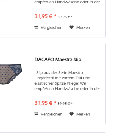
empfehlen Handwäsche oder in der
Maschine den Feinwaschgang im
Wäschenetz. Vermeiden Sie bitte
31,95 € *
39,95 € *
Weichspüler und Trockner, damit Sie
lange...
Vergleichen
Merken
DACAPO Maestra Slip
- Slip aus der Serie Maestra -
Lingeriestil mit zartem Tüll und
elastischer Spitze Pflege: Wir
empfehlen Handwäsche oder in der
Maschine den Feinwaschgang im
Wäschenetz. Vermeiden Sie bitte
31,95 € *
39,95 € *
Weichspüler und Trockner, damit Sie
lange...
Vergleichen
Merken