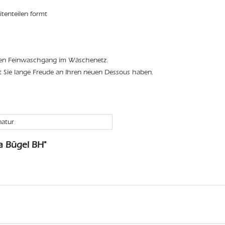
itenteilen formt
den Feinwaschgang im Wäschenetz.
t Sie lange Freude an Ihren neuen Dessous haben.
natur
a Bügel BH"