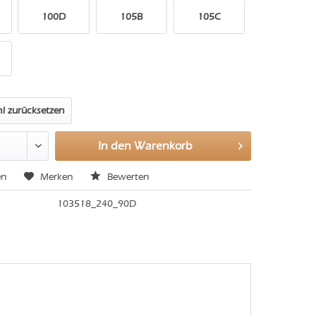
100D
105B
105C
l zurücksetzen
In den
Warenkorb
en
Merken
Bewerten
103518_240_90D