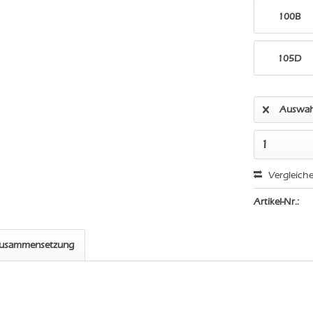
100B
105D
Auswah
Vergleich
Artikel-Nr.:
zusammensetzung