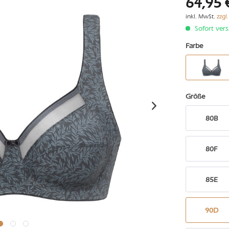
64,95 
inkl. MwSt.
zzgl
Sofort vers
Farbe
Größe
80B
80F
85E
90D