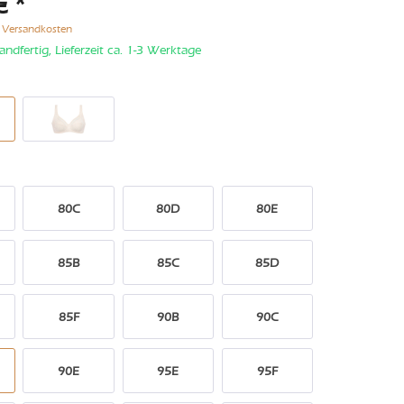
€ *
. Versandkosten
andfertig, Lieferzeit ca. 1-3 Werktage
80C
80D
80E
85B
85C
85D
85F
90B
90C
90E
95E
95F