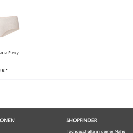
rta Panty
 € *
IONEN
SHOPFINDER
Fachgeschäfte in deiner Nähe