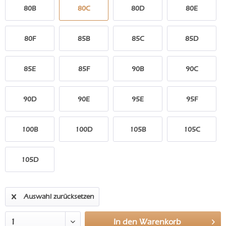
80B
80C
80D
80E
80F
85B
85C
85D
85E
85F
90B
90C
90D
90E
95E
95F
100B
100D
105B
105C
105D
Auswahl zurücksetzen
In den
Warenkorb