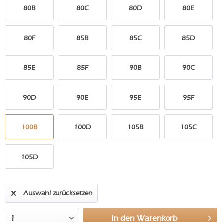
80B
80C
80D
80E
80F
85B
85C
85D
85E
85F
90B
90C
90D
90E
95E
95F
100B
100D
105B
105C
105D
Auswahl zurücksetzen
In den
Warenkorb