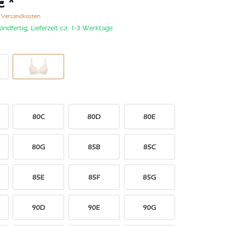
€ *
. Versandkosten
andfertig, Lieferzeit ca. 1-3 Werktage
80C
80D
80E
80G
85B
85C
85E
85F
85G
90D
90E
90G