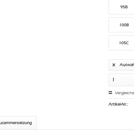
95B
100B
105C
Auswah
Vergleich
Artikel-Nr.:
zusammensetzung