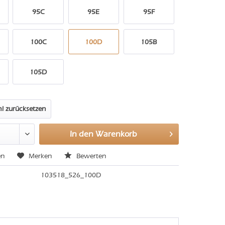
95C
95E
95F
100C
100D
105B
105D
l zurücksetzen
In den
Warenkorb
en
Merken
Bewerten
103518_526_100D