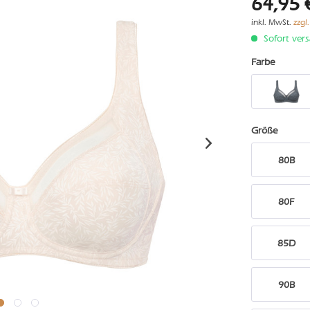
64,95 
inkl. MwSt.
zzgl
Sofort vers
Farbe
Größe
80B
80F
85D
90B