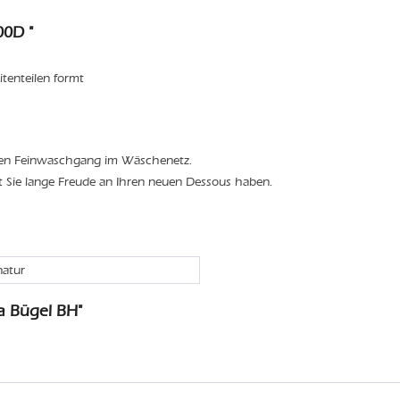
00D "
itenteilen formt
den Feinwaschgang im Wäschenetz.
t Sie lange Freude an Ihren neuen Dessous haben.
natur
a Bügel BH"