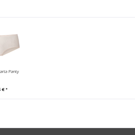
rta Panty
 € *