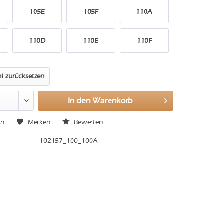
105E
105F
110A
110D
110E
110F
l zurücksetzen
In den
Warenkorb
en
Merken
Bewerten
102157_100_100A