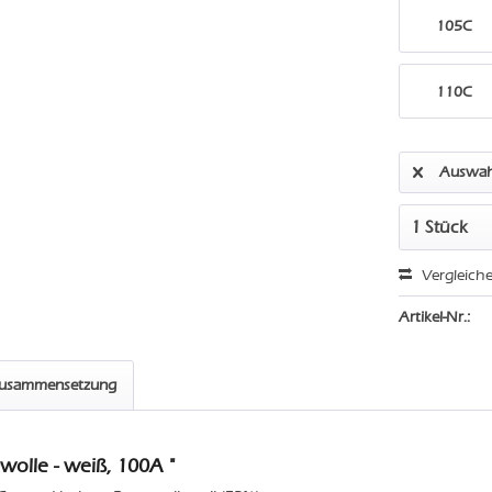
105C
110C
Auswah
Vergleich
Artikel-Nr.:
zusammensetzung
olle - weiß, 100A "