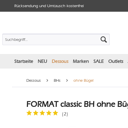
Rücksendung und Umtausch kostenfrei
Startseite
NEU
Dessous
Marken
SALE
Outlets
Dessous
BHs
ohne Bügel
FORMAT classic BH ohne Büg
(
2
)