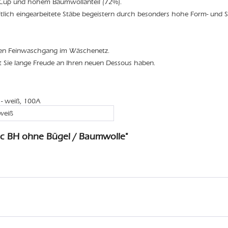
 Cup und hohem Baumwollanteil (72%).
itlich eingearbeitete Stäbe begeistern durch besonders hohe Form- und St
den Feinwaschgang im Wäschenetz.
t Sie lange Freude an Ihren neuen Dessous haben.
 - weiß, 100A
weiß
ic BH ohne Bügel / Baumwolle"