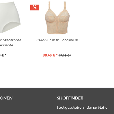
c Miederhose
FORMAT classic Longline BH
tennähte
 € *
38,45 € *
47,95 € *
IONEN
SHOPFINDER
Fachgeschäfte in deiner Nähe