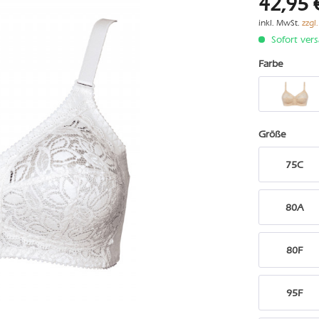
42,95 
inkl. MwSt.
zzgl
Sofort vers
Farbe
Größe
75C
80A
80F
95F