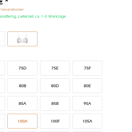
€ *
. Versandkosten
andfertig, Lieferzeit ca. 1-3 Werktage
75D
75E
75F
80B
80D
80E
85A
85B
95A
100A
100F
105A