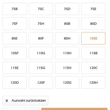
75B
75C
75D
75E
75F
75H
80B
80D
80E
80F
80H
105E
105F
110G
110H
115B
115E
115G
115H
120C
120D
120F
120G
120H
Auswahl zurücksetzen