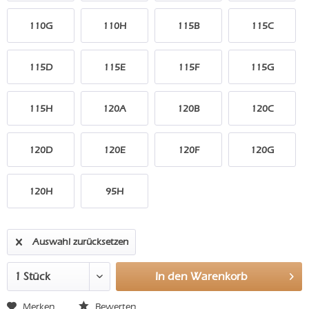
110G
110H
115B
115C
115D
115E
115F
115G
115H
120A
120B
120C
120D
120E
120F
120G
120H
95H
Auswahl zurücksetzen
In den
Warenkorb
Merken
Bewerten