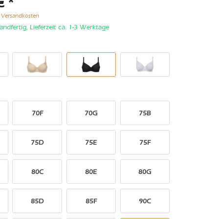
€ *
. Versandkosten
andfertig, Lieferzeit ca. 1-3 Werktage
70F
70G
75B
75D
75E
75F
80C
80E
80G
85D
85F
90C