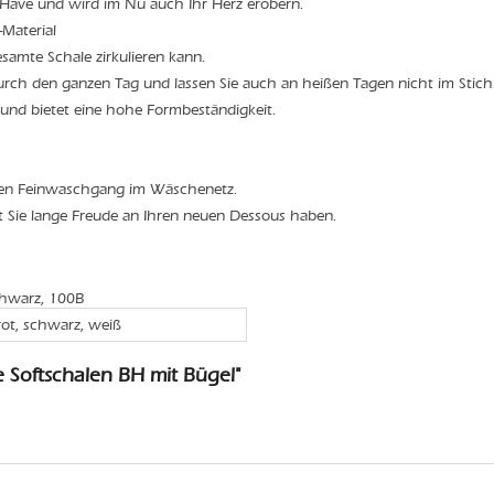
t-Have und wird im Nu auch Ihr Herz erobern.
Material
esamte Schale zirkulieren kann.
durch den ganzen Tag und lassen Sie auch an heißen Tagen nicht im Stich
 und bietet eine hohe Formbeständigkeit.
den Feinwaschgang im Wäschenetz.
t Sie lange Freude an Ihren neuen Dessous haben.
chwarz, 100B
rot, schwarz, weiß
 Softschalen BH mit Bügel"