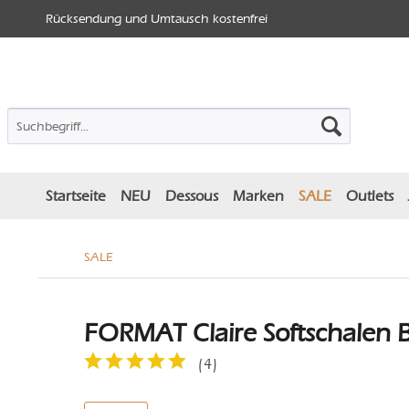
Rücksendung und Umtausch kostenfrei
Startseite
NEU
Dessous
Marken
SALE
Outlets
SALE
FORMAT Claire Softschalen B
(
4
)