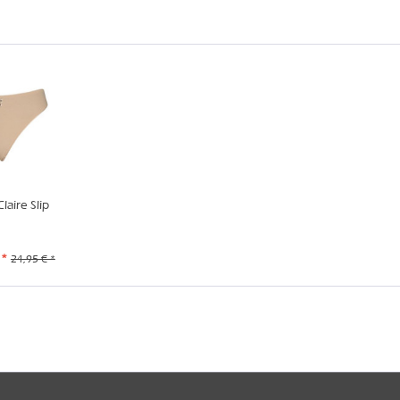
aire Slip
 *
24,95 € *