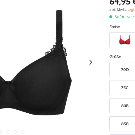
64,95 
inkl. MwSt.
zzgl
Sofort vers
Farbe
Größe
70D
75C
80B
85B