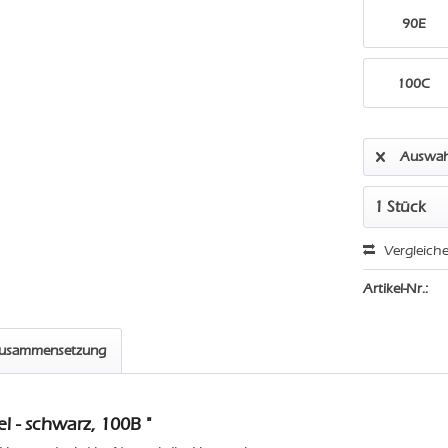
90E
100C
Auswah
Vergleich
Artikel-Nr.:
zusammensetzung
l - schwarz, 100B "