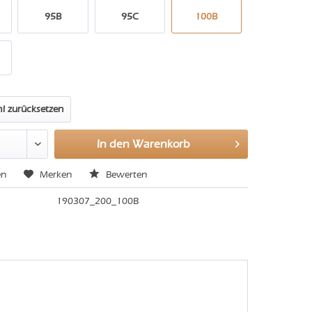
95B
95C
100B
l zurücksetzen
In den
Warenkorb
en
Merken
Bewerten
190307_200_100B