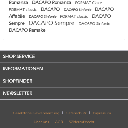
Romanza
DACAPO Romanza
FORMAT Claire
DACAPO
DACAPO
FORMAT classic
DACAPO Sinfonie
Affabile
DACAPO
FORMAT classic
DACAPO Sinfonie
DACAPO Sempre
Sempre
DACAPO Sinfonie
DACAPO Remake
SHOP SERVICE
INFORMATIONEN
SHOPFINDER
NEWSLETTER
Gesetzliche Gewährleistung
Datenschutz
Impressum
Über uns
AGB
Widerrufsrecht