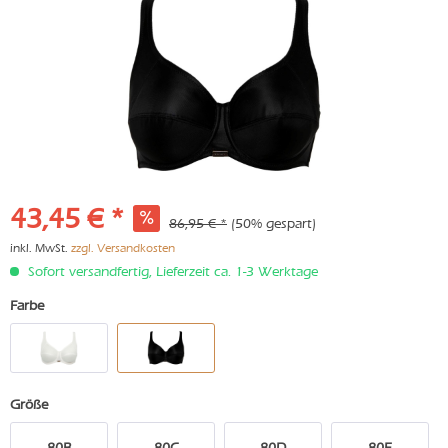
43,45 € *
86,95 € *
(50% gespart)
inkl. MwSt.
zzgl. Versandkosten
Sofort versandfertig, Lieferzeit ca. 1-3 Werktage
Farbe
Größe
80B
80C
80D
80E