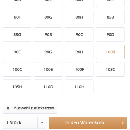
80F
80G
80H
85B
85G
90B
90C
90D
90E
90G
90H
100B
100C
100E
100F
105C
105H
110D
110H
Auswahl zurücksetzen
In den
Warenkorb