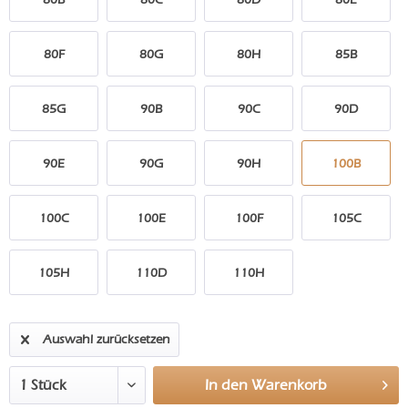
80F
80G
80H
85B
85G
90B
90C
90D
90E
90G
90H
100B
100C
100E
100F
105C
105H
110D
110H
Auswahl zurücksetzen
In den
Warenkorb