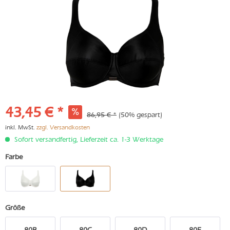
43,45 € *
86,95 € *
(50% gespart)
inkl. MwSt.
zzgl. Versandkosten
Sofort versandfertig, Lieferzeit ca. 1-3 Werktage
Farbe
Größe
80B
80C
80D
80E