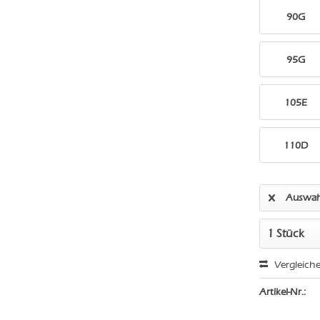
90G
95G
105E
110D
Auswah
Vergleich
Artikel-Nr.: