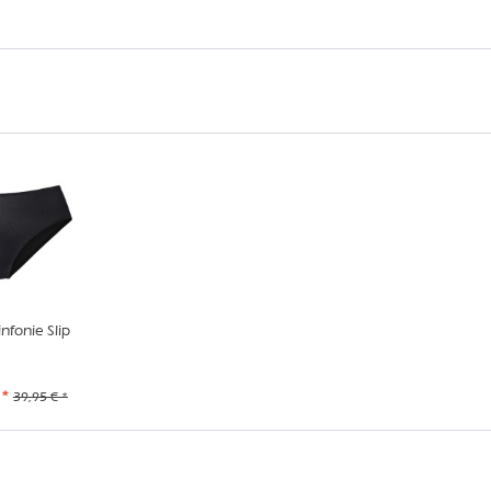
fonie Slip
 *
39,95 € *