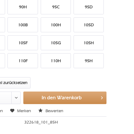
90H
95C
95D
100B
100H
105D
105F
105G
105H
110F
110H
95H
l zurücksetzen
In den
Warenkorb
en
Merken
Bewerten
322618_101_85H