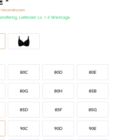
€ *
. Versandkosten
andfertig, Lieferzeit ca. 1-3 Werktage
80C
80D
80E
80G
80H
85B
85D
85F
85G
90C
90D
90E