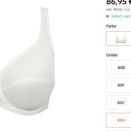
86,95 
inkl. MwSt.
zzgl
Sofort vers
Farbe
Größe
80B
80F
85C
85H