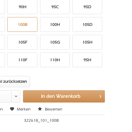
90H
95C
95D
100B
100H
105D
105F
105G
105H
110F
110H
95H
l zurücksetzen
In den
Warenkorb
en
Merken
Bewerten
322618_101_100B