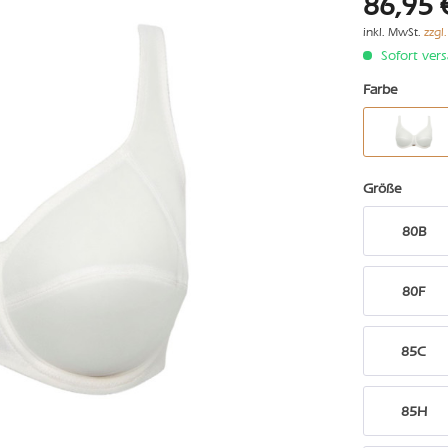
86,95 
inkl. MwSt.
zzgl
Sofort vers
Farbe
Größe
80B
80F
85C
85H