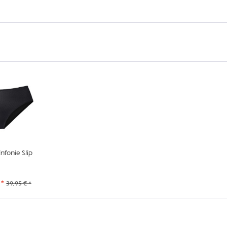
fonie Slip
 *
39,95 € *