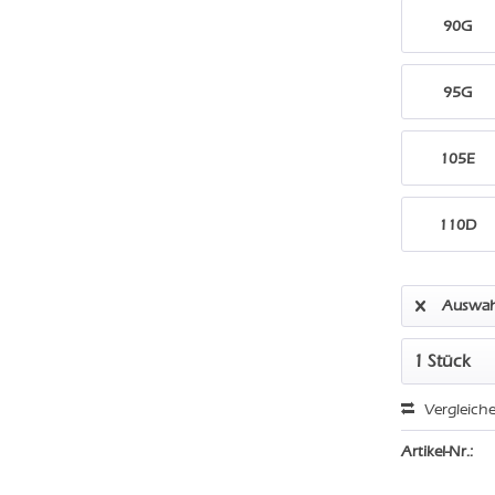
90G
95G
105E
110D
Auswah
Vergleich
Artikel-Nr.: