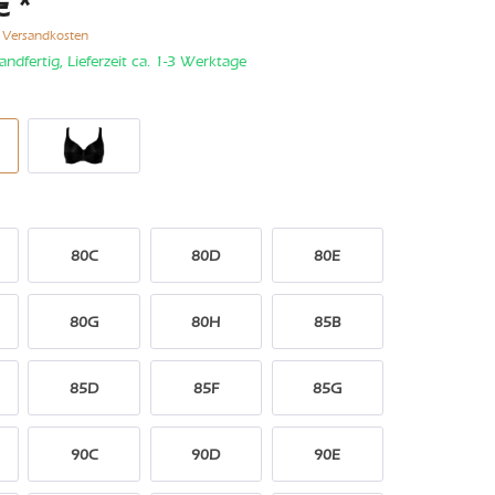
€ *
. Versandkosten
andfertig, Lieferzeit ca. 1-3 Werktage
80C
80D
80E
80G
80H
85B
85D
85F
85G
90C
90D
90E