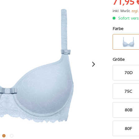
71,95 
inkl. MwSt.
zzgl
Sofort vers
Farbe
Größe
70D
75C
80B
80F