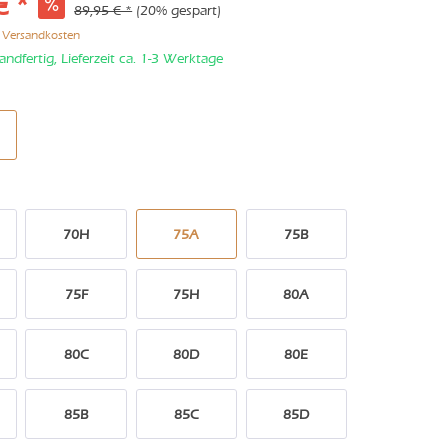
€ *
89,95 € *
(20% gespart)
. Versandkosten
andfertig, Lieferzeit ca. 1-3 Werktage
70H
75A
75B
75F
75H
80A
80C
80D
80E
85B
85C
85D