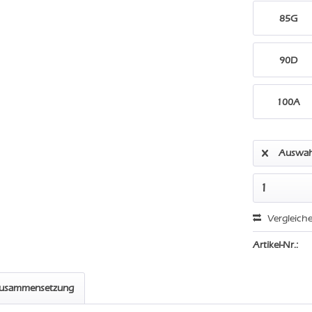
85G
90D
100A
Auswah
Vergleich
Artikel-Nr.:
zusammensetzung