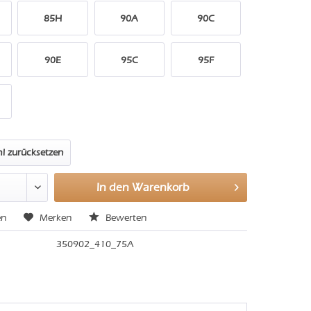
85H
90A
90C
90E
95C
95F
l zurücksetzen
In den
Warenkorb
en
Merken
Bewerten
350902_410_75A