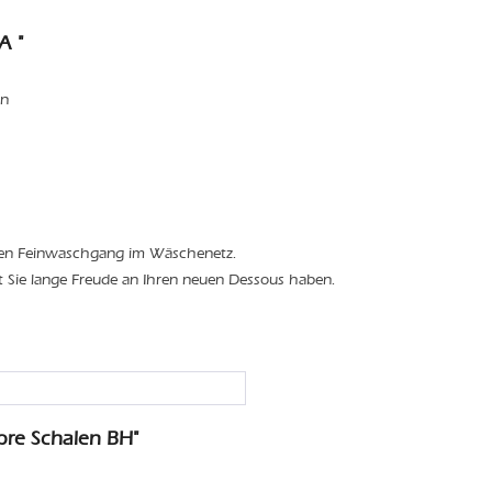
A "
en
den Feinwaschgang im Wäschenetz.
t Sie lange Freude an Ihren neuen Dessous haben.
re Schalen BH"