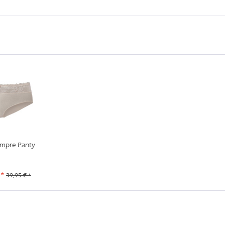
mpre Panty
 *
39,95 € *