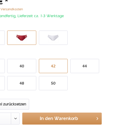
€ *
. Versandkosten
andfertig, Lieferzeit ca. 1-3 Werktage
40
42
44
48
50
l zurücksetzen
In den
Warenkorb