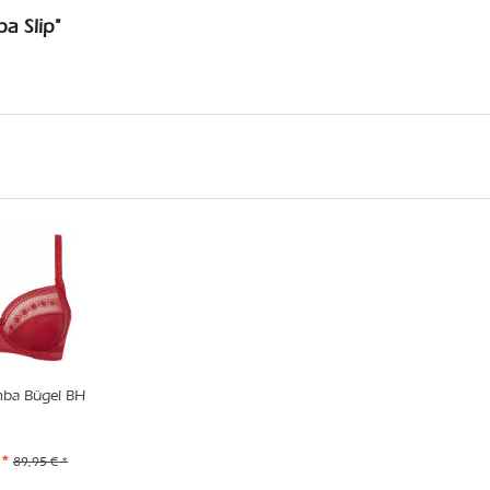
a Slip"
ba Bügel BH
 *
89,95 € *