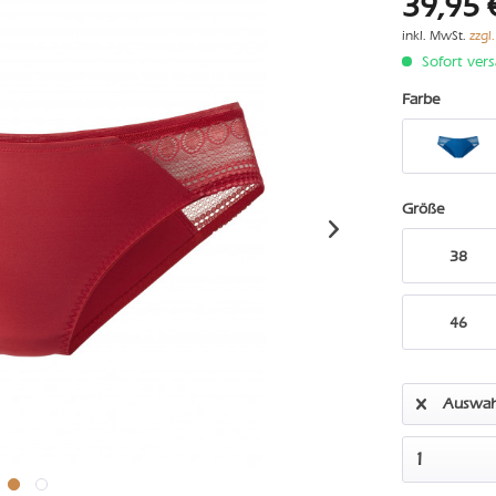
39,95 
inkl. MwSt.
zzgl
Sofort vers
Farbe
Größe
38
46
Auswah