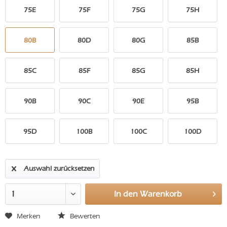
75E
75F
75G
75H
80B
80D
80G
85B
85C
85F
85G
85H
90B
90C
90E
95B
95D
100B
100C
100D
Auswahl zurücksetzen
In den
Warenkorb
Merken
Bewerten