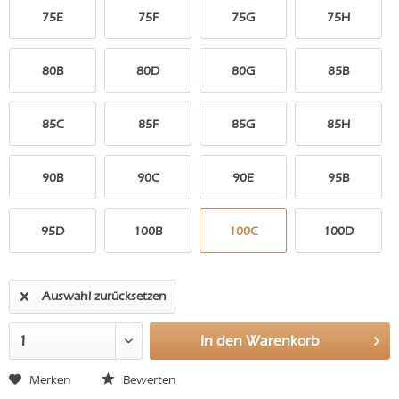
75E
75F
75G
75H
80B
80D
80G
85B
85C
85F
85G
85H
90B
90C
90E
95B
95D
100B
100C
100D
Auswahl zurücksetzen
In den
Warenkorb
Merken
Bewerten