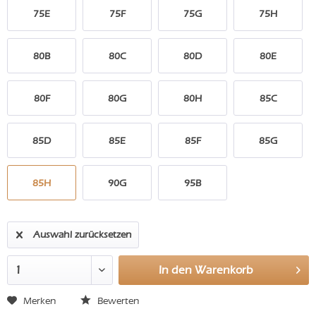
75E
75F
75G
75H
80B
80C
80D
80E
80F
80G
80H
85C
85D
85E
85F
85G
85H
90G
95B
Auswahl zurücksetzen
In den
Warenkorb
Merken
Bewerten