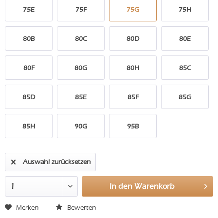
75E
75F
75G
75H
80B
80C
80D
80E
80F
80G
80H
85C
85D
85E
85F
85G
85H
90G
95B
Auswahl zurücksetzen
In den
Warenkorb
Merken
Bewerten