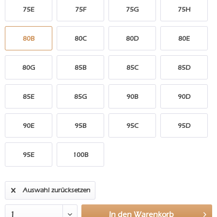
75E
75F
75G
75H
80B
80C
80D
80E
80G
85B
85C
85D
85E
85G
90B
90D
90E
95B
95C
95D
95E
100B
Auswahl zurücksetzen
In den
Warenkorb