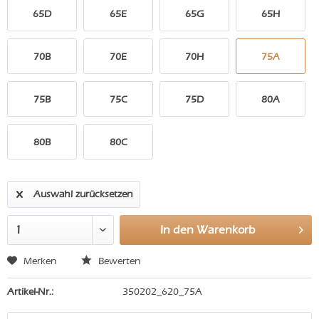
65D
65E
65G
65H
70B
70E
70H
75A
75B
75C
75D
80A
80B
80C
Auswahl zurücksetzen
In den
Warenkorb
Merken
Bewerten
Artikel-Nr.:
350202_620_75A