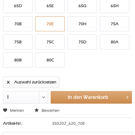
65D
65E
65G
65H
70B
70E
70H
75A
75B
75C
75D
80A
80B
80C
Auswahl zurücksetzen
In den
Warenkorb
Merken
Bewerten
Artikel-Nr.:
350202_620_70E