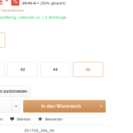
€ *
39,95 € *
(50% gespart)
. Versandkosten
andfertig, Lieferzeit ca. 1-3 Werktage
42
44
46
l zurücksetzen
In den
Warenkorb
en
Merken
Bewerten
351725_336_46