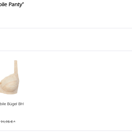
ile Panty"
ile Bügel BH
94,95 € *