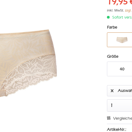
19,95 
inkl. MwSt.
zzgl
Sofort vers
Farbe
Größe
40
Auswah
Vergleich
Artikel-Nr.: