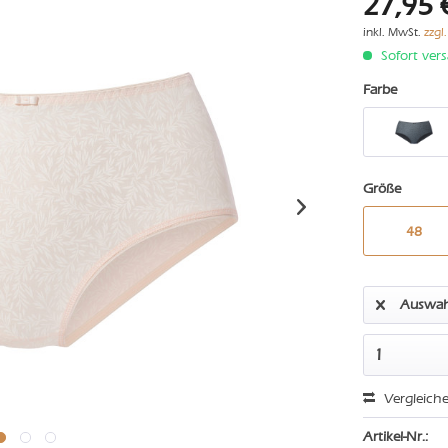
27,95 
inkl. MwSt.
zzgl
Sofort vers
Farbe
Größe
48
Auswah
Vergleich
Artikel-Nr.: