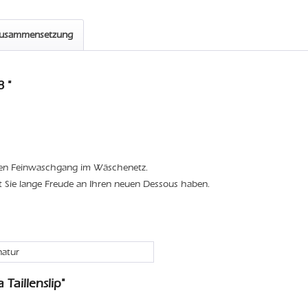
zusammensetzung
 "
den Feinwaschgang im Wäschenetz.
t Sie lange Freude an Ihren neuen Dessous haben.
natur
Taillenslip"