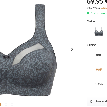
69,95 
inkl. MwSt.
zzgl
Sofort vers
Farbe
Größe
80E
90F
105G
Auswah