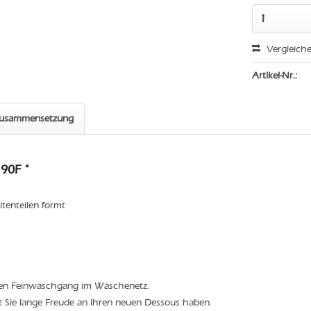
Vergleich
Artikel-Nr.:
zusammensetzung
90F "
itenteilen formt
den Feinwaschgang im Wäschenetz.
t Sie lange Freude an Ihren neuen Dessous haben.