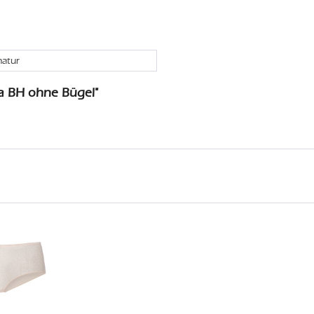
natur
a BH ohne Bügel"