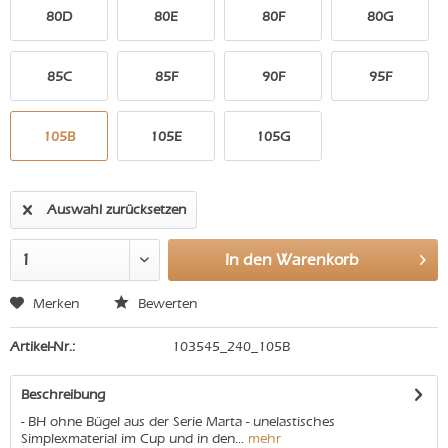
80D
80E
80F
80G
85C
85F
90F
95F
105B
105E
105G
Auswahl zurücksetzen
In den
Warenkorb
Merken
Bewerten
Artikel-Nr.:
103545_240_105B
Beschreibung
- BH ohne Bügel aus der Serie Marta - unelastisches
Simplexmaterial im Cup und in den...
mehr