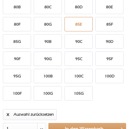
80B
80C
80D
80E
80F
80G
85E
85F
85G
90B
90C
90D
90F
90G
95C
95F
95G
100B
100C
100D
100F
100G
105G
Auswahl zurücksetzen
In den
Warenkorb