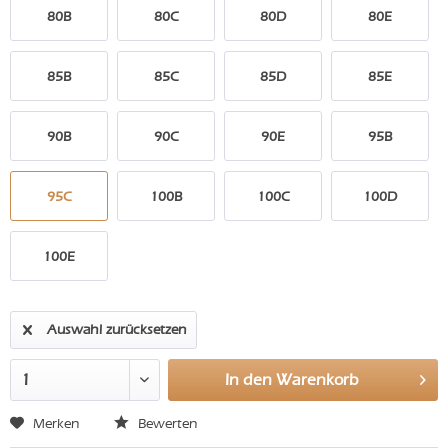
80B
80C
80D
80E
85B
85C
85D
85E
90B
90C
90E
95B
95C
100B
100C
100D
100E
Auswahl zurücksetzen
In den
Warenkorb
Merken
Bewerten