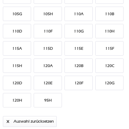
105G
105H
110A
110B
110D
110F
110G
110H
115A
115D
115E
115F
115H
120A
120B
120C
120D
120E
120F
120G
120H
95H
Auswahl zurücksetzen