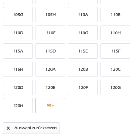
105G
105H
110A
110B
110D
110F
110G
110H
115A
115D
115E
115F
115H
120A
120B
120C
120D
120E
120F
120G
120H
95H
Auswahl zurücksetzen