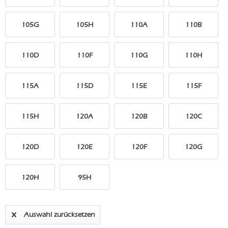
105G
105H
110A
110B
110D
110F
110G
110H
115A
115D
115E
115F
115H
120A
120B
120C
120D
120E
120F
120G
120H
95H
Auswahl zurücksetzen