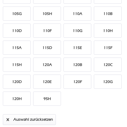
105G
105H
110A
110B
110D
110F
110G
110H
115A
115D
115E
115F
115H
120A
120B
120C
120D
120E
120F
120G
120H
95H
Auswahl zurücksetzen